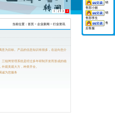
销
售部小丽
1
2
3
4
销
售部李生
售
当前位置：
首页
>
企业新闻
>
行业资讯
后客服
满意为目标。产品的信息知识有很多，在这向您介
。三辊闸管理系统是经过多年研制开发而形成的稳
，外观美观大方，种类齐全。
竭诚为您服务