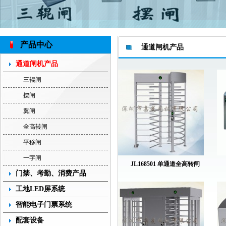
产品中心
通道闸机产品
通道闸机产品
三辊闸
摆闸
翼闸
全高转闸
平移闸
一字闸
JL168501 单通道全高转闸
门禁、考勤、消费产品
工地LED屏系统
智能电子门票系统
配套设备