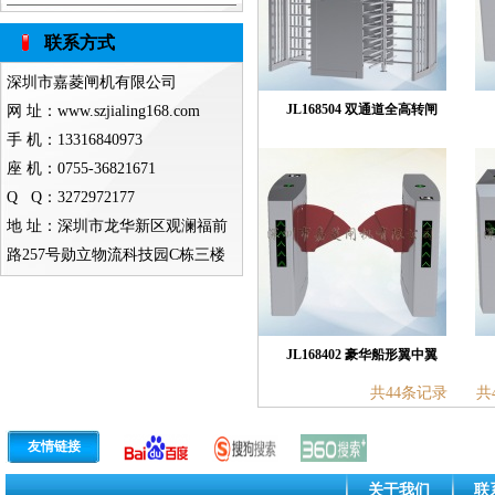
联系方式
深圳市嘉菱闸机有限公司
JL168504 双通道全高转闸
网 址：
www.szjialing168.com
手 机：13316840973
座 机：0755-36821671
Q Q：
3272972177
地 址：深圳市龙华新区观澜福前
路257号勋立物流科技园C栋三楼
JL168402 豪华船形翼中翼
共44条记录
共
友情链接
关于我们
联