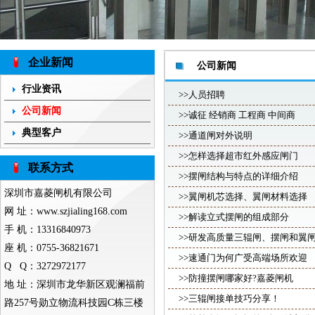
企业新闻
公司新闻
行业资讯
>>人员招聘
公司新闻
>>诚征 经销商 工程商 中间商
典型客户
>>通道闸对外说明
>>怎样选择超市红外感应闸门
联系方式
>>摆闸结构与特点的详细介绍
深圳市嘉菱闸机有限公司
>>翼闸机芯选择、翼闸材料选择
网 址：
www.szjialing168.com
>>解读立式摆闸的组成部分
手 机：13316840973
>>研发高质量三辊闸、摆闸和翼
座 机：0755-36821671
>>速通门为何广受高端场所欢迎
Q Q：
3272972177
>>防撞摆闸哪家好?嘉菱闸机
地 址：深圳市龙华新区观澜福前
>>三辊闸接单技巧分享！
路257号勋立物流科技园C栋三楼